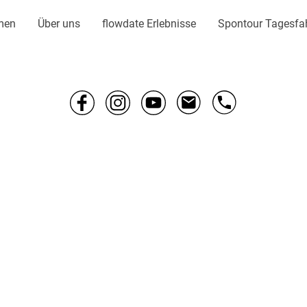
men
Über uns
flowdate Erlebnisse
Spontour Tagesfa