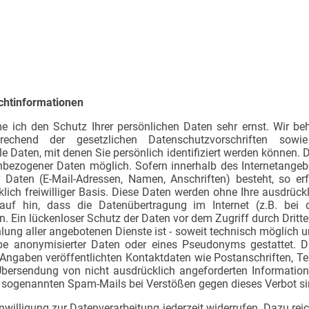
ichtinformationen
me ich den Schutz Ihrer persönlichen Daten sehr ernst. Wir 
rechend der gesetzlichen Datenschutzvorschriften sowie 
 Daten, mit denen Sie persönlich identifiziert werden können. D
bezogener Daten möglich. Sofern innerhalb des Internetangebo
r Daten (E-Mail-Adressen, Namen, Anschriften) besteht, so er
lich freiwilliger Basis. Diese Daten werden ohne Ihre ausdrüc
auf hin, dass die Datenübertragung im Internet (z.B. bei
. Ein lückenloser Schutz der Daten vor dem Zugriff durch Dritte 
ng aller angebotenen Dienste ist - soweit technisch möglich
be anonymisierter Daten oder eines Pseudonyms gestattet.
Angaben veröffentlichten Kontaktdaten wie Postanschriften, 
Übersendung von nicht ausdrücklich angeforderten Informationen
n sogenannten Spam-Mails bei Verstößen gegen dieses Verbot si
Einwilligung zur Datenverarbeitung jederzeit widerrufen. Dazu reic